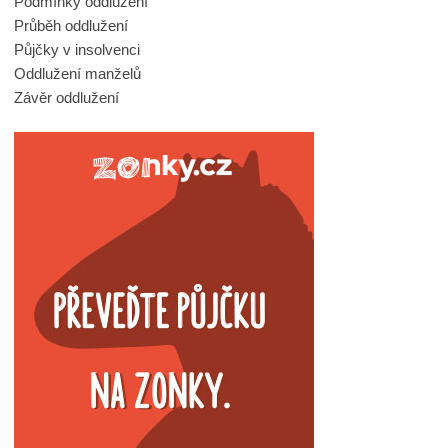
Podmínky oddlužení
Průběh oddlužení
Půjčky v insolvenci
Oddlužení manželů
Závěr oddlužení