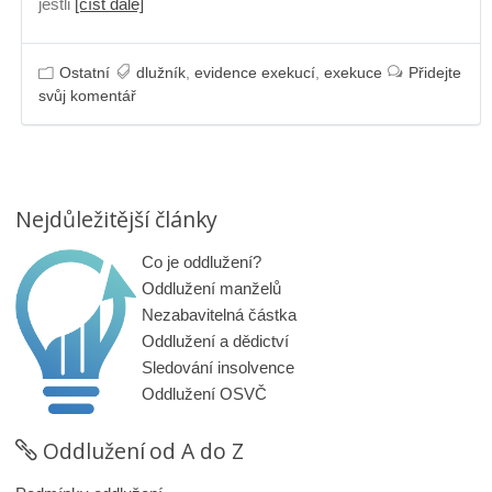
jestli
[číst dále]
Ostatní
dlužník
,
evidence exekucí
,
exekuce
Přidejte
svůj komentář
Nejdůležitější články
Co je oddlužení?
Oddlužení manželů
Nezabavitelná částka
Oddlužení a dědictví
Sledování insolvence
Oddlužení OSVČ
Oddlužení od A do Z