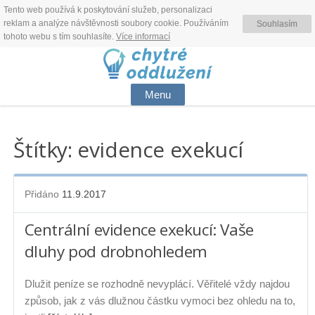
Tento web používá k poskytování služeb, personalizaci
reklam a analýze návštěvnosti soubory cookie. Používáním
Souhlasím
tohoto webu s tím souhlasíte.
Více informací
Skip
to
content
Menu
Skip
to
Štítky: evidence exekucí
content
Přidáno
11.9.2017
Centrální evidence exekucí: Vaše
dluhy pod drobnohledem
Dlužit peníze se rozhodně nevyplácí. Věřitelé vždy najdou
způsob, jak z vás dlužnou částku vymoci bez ohledu na to,