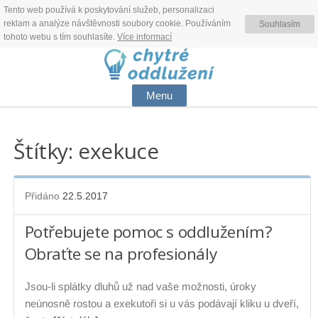
Tento web používá k poskytování služeb, personalizaci
reklam a analýze návštěvnosti soubory cookie. Používáním
Souhlasím
tohoto webu s tím souhlasíte.
Více informací
Skip
to
content
Menu
Skip
to
Štítky: exekuce
content
Přidáno
22.5.2017
Potřebujete pomoc s oddlužením?
Obraťte se na profesionály
Jsou-li splátky dluhů už nad vaše možnosti, úroky
neúnosně rostou a exekutoři si u vás podávají kliku u dveří,