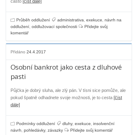
často
[číst dále]
Průběh oddlužení
administrativa
,
exekuce
,
návrh na
oddlužení
,
oddlužovací společnosti
Přidejte svůj
komentář
Přidáno
24.4.2017
Osobní bankrot jako cesta z dluhové
pasti
Půjčka je dobrý sluha, ale zlý pán. V tísni sice pomůže, ale
pokud špatně odhadnete svoje možnosti, je to cesta
[číst
dále]
Podmínky oddlužení
dluhy
,
exekuce
,
insolvenční
návrh
,
pohledávky
,
závazky
Přidejte svůj komentář