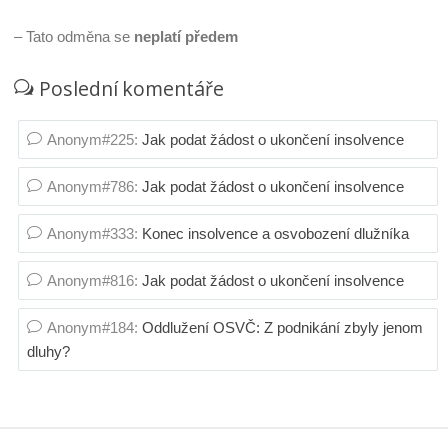
– Tato odměna se
neplatí předem
Poslední komentáře
Anonym#225
:
Jak podat žádost o ukončení insolvence
Anonym#786
:
Jak podat žádost o ukončení insolvence
Anonym#333
:
Konec insolvence a osvobození dlužníka
Anonym#816
:
Jak podat žádost o ukončení insolvence
Anonym#184
:
Oddlužení OSVČ: Z podnikání zbyly jenom
dluhy?