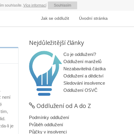
ím souhlasíte.
Více informací
Souhlasím
Jak se oddlužit
Úvodní stránka
Nejdůležitější články
Co je oddlužení?
Oddlužení manželů
Nezabavitelná částka
Oddlužení a dědictví
Sledování insolvence
.
Oddlužení OSVČ
ž není
Oddlužení od A do Z
é
 tím,
Podmínky oddlužení
id.
Průběh oddlužení
da-li je
Půjčky v insolvenci