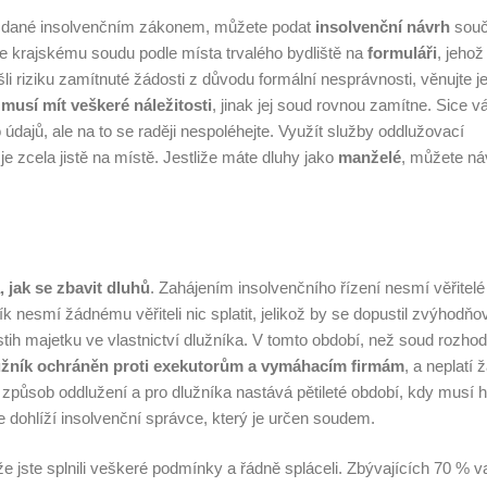
ní dané insolvenčním zákonem, můžete podat
insolvenční návrh
sou
e krajskému soudu podle místa trvalého bydliště na
formuláři
, jehož
šli riziku zamítnuté žádosti z důvodu formální nesprávnosti, věnujte j
í
musí mít veškeré náležitosti
, jinak jej soud rovnou zamítne. Sice v
dajů, ale na to se raději nespoléhejte. Využít služby oddlužovací
 je zcela jistě na místě. Jestliže máte dluhy jako
manželé
, můžete ná
, jak se zbavit dluhů
. Zahájením insolvenčního řízení nesmí věřitelé
k nesmí žádnému věřiteli nic splatit, jelikož by se dopustil zvýhodňo
stih majetku ve vlastnictví dlužníka. V tomto období, než soud rozho
užník ochráněn proti exekutorům a vymáhacím firmám
, a neplatí 
 způsob oddlužení a pro dlužníka nastává pětileté období, kdy musí 
 dohlíží insolvenční správce, který je určen soudem.
že jste splnili veškeré podmínky a řádně spláceli. Zbývajících 70 % v