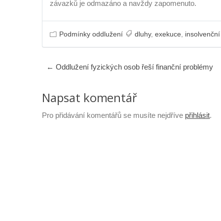
závazků je odmazáno a navždy zapomenuto.
Podmínky oddlužení
dluhy
,
exekuce
,
insolvenční
Post
←
Oddlužení fyzických osob řeší finanční problémy
navigation
Napsat komentář
Pro přidávání komentářů se musíte nejdříve
přihlásit
.