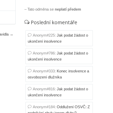
– Tato odměna se
neplatí předem
Poslední komentáře
avidla
→
Anonym#225
:
Jak podat žádost o
ukončení insolvence
Anonym#786
:
Jak podat žádost o
ukončení insolvence
Anonym#333
:
Konec insolvence a
osvobození dlužníka
Anonym#816
:
Jak podat žádost o
ukončení insolvence
Anonym#184
:
Oddlužení OSVČ: Z
podnikání zbyly jenom dluhy?