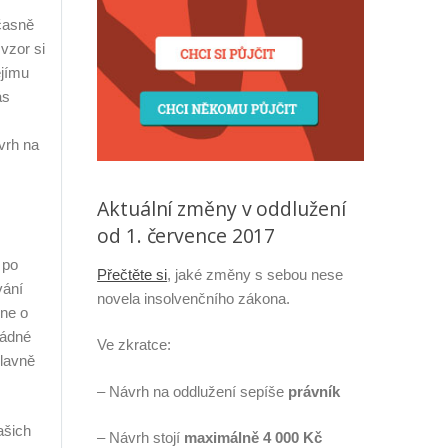
časně
 vzor si
ejímu
ás
vrh na
Aktuální změny v oddlužení
od 1. července 2017
 po
Přečtěte si
, jaké změny s sebou nese
vání
novela insolvenčního zákona.
dne o
žádné
Ve zkratce:
hlavně
– Návrh na oddlužení sepíše
právník
ašich
– Návrh stojí
maximálně 4 000 Kč