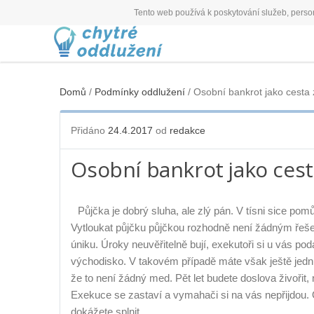
Tento web používá k poskytování služeb, person
Skip
Skip
to
to
content
content
Domů
/
Podmínky oddlužení
/ Osobní bankrot jako cesta 
Přidáno
24.4.2017
od
redakce
Osobní bankrot jako cest
Půjčka je dobrý sluha, ale zlý pán. V tísni sice po
Vytloukat půjčku půjčkou rozhodně není žádným řešen
úniku. Úroky neuvěřitelně bují, exekutoři si u vás p
východisko. V takovém případě máte však ještě jedn
že to není žádný med. Pět let budete doslova živořit
Exekuce se zastaví a vymahači si na vás nepřijdou. Os
dokážete splnit.