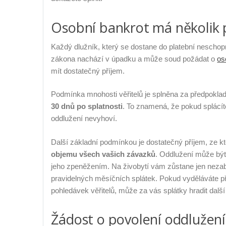
Osobní bankrot má několik
Každý dlužník, který se dostane do platební neschopn
zákona nachází v úpadku a může soud požádat o
os
mít dostatečný příjem.
Podmínka mnohosti věřitelů je splněna za předpoklad
30 dnů po splatnosti
. To znamená, že pokud splácít
oddlužení nevyhoví.
Další základní podmínkou je dostatečný příjem, ze k
objemu všech vašich závazků
. Oddlužení může být
jeho zpeněžením. Na živobytí vám zůstane jen nezab
pravidelných měsíčních splátek. Pokud vyděláváte př
pohledávek věřitelů, může za vás splátky hradit dalš
Žádost o povolení oddlužení