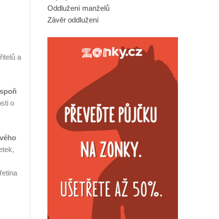
Oddlužení manželů
Závěr oddlužení
itelů a
espoň
sti o
ového
etek,
řetina