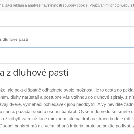
alizaci reklam a analýze návštěvnosti soubory cookie. Používáním tohoto webu s t
z dluhové pasti
a z dluhové pasti
může, ale pokud špatně odhadnete svoje možnosti, je to cesta do pekla
ím, dluhy narůstají a postupně vás vtáhnou do dluhové spirály, z ní
odávají dveře, vymahači pohledávek jsou neodbytní. A vy nevidíte žádn
u šanci: požádat soud o osobní bankrot. Ovšem dopředu se smiřte s
, na živobytí vám zůstane minimum, ale na druhou stranu budete mít kl
obní bankrot má ale velmi přísná kriteria, proto se pojďte podívat, z