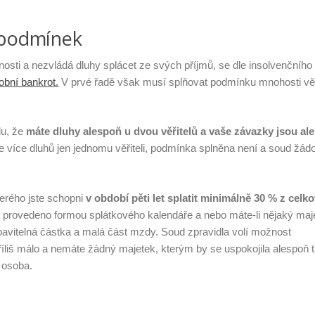
 podmínek
osti a nezvládá dluhy splácet ze svých příjmů, se dle insolvenčního
obní bankrot.
V prvé řadě však musí splňovat podmínku mnohosti věř
u, že
máte dluhy alespoň u dvou věřitelů a vaše závazky jsou al
e více dluhů jen jednomu věřiteli, podmínka splněna není a soud žádo
terého jste schopni
v období pěti let splatit minimálně 30 % z celk
 provedeno formou splátkového kalendáře a nebo máte-li nějaký maj
avitelná částka a malá část mzdy. Soud zpravidla volí možnost
íliš málo a nemáte žádný majetek, kterým by se uspokojila alespoň t
í osoba.